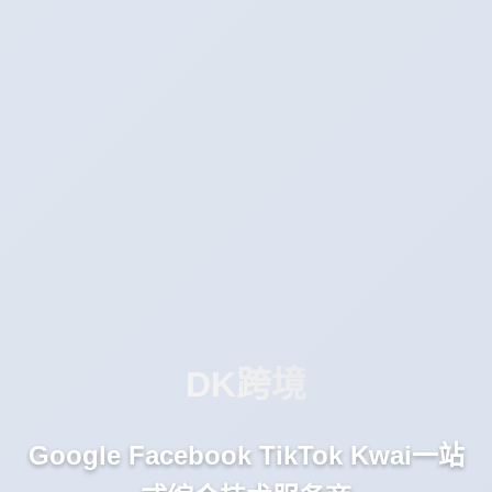
DK跨境
Google Facebook TikTok Kwai一站